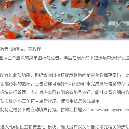
设置教程”的解决方案教程：
至右上角显示三个竖点的菜单图标处点击，随后在展开的下拉选项中选择“
未配置过此项功能，系统会弹出授权提示框询问是否允许保存密码，
钥匙形状的图标，点击它即可选择“保存密码”来完成账号信息的存
”板块进行管理。点击对应条目右侧的省略号按钮，能够查看详细内
各项右侧的小三角符号重新排序，使常用信息优先显示。
的自动填充行为。在地址栏输入chrome://settings/content
进入“隐私设置和安全性”模块，确认没有误关闭自动填充相关的选