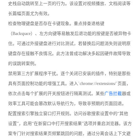
史栈自动跳转至上一页的行为。该设置对视频播放、文档阅读等
长篇幅页面尤为有效。
检查物理键盘是否存在卡键现象。重点排查退格键
（Backspace）、左方向键等易触发后退功能的按键是否被异物卡
住。可通过外接键盘进行对比测试，若替换后问题消失则说明原
键盘存在接触不良情况。此方法曾成功解决多起因硬件故障导致
的误跳转案例。
禁用第三方扩展程序干扰。逐个关闭已安装的插件，特别是那些
具有页面控制功能的增强工具。进入`chrome://extensions/`页面，
依次点击每个扩展的开关按钮进行隔离测试。某些
广告拦截
器或
效率工具可能会篡改默认导航行为，导致非预期的页面回退。
配置搜索引擎独立窗口打开规则。访问谷歌搜索设置中的“其他
设置”，启用“在新窗口中打开搜索结果”选项并重启浏览器。该方
案专门针对搜索结果页频繁跳回的问题，通过分离会话上下文避