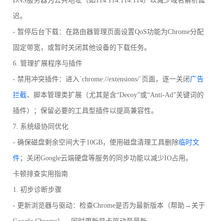
DNS服务器为公共地址（如114.114.114.114）以减少域名解析延
迟。
- 暂停后台下载：在路由器管理页面设置QoS功能为Chrome分配
固定带宽，或暂时关闭其他设备的下载任务。
6. 管理扩展程序与插件
- 禁用冲突插件：进入`chrome://extensions/`页面，逐一关闭
广告
拦截
、脚本管理类扩展（尤其是含“Decoy”或“Anti-Ad”关键词的
插件）；保留必要的工具型插件以提高兼容性。
7. 系统级协同优化
- 确保磁盘剩余空间大于10GB，使用磁盘清理工具删除
临时文
件
；关闭Google云端硬盘等服务的同步功能以减少IO占用。
卡顿排查实用指南
1. 初步诊断步骤
- 更新浏览器与驱动：检查Chrome是否为最新版本（帮助→关于