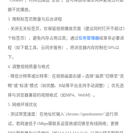
“Cookies”，时间范围选“全部”。这可释放存储空间并避免过时数
据干扰播放。
3. 限制标签页数量与后台进程
- 关闭无关标签页，仅保留视频播放页面（建议同时打开不超过5
个标签页），避免内存占用过高；通过
任务管理器
结束非必要进
程（如下载工具、云同步服务），将浏览器内存控制在50%以
下。
4. 调整视频质量与格式
- 降低分辨率或比特率：在视频画面右键→选择“画质”切换至“流
畅”或“标清”模式（如优酷、B站等平台支持手动调整）；优先选
择与浏览器兼容的视频格式（如MP4、WebM）。
5. 网络环境优化
- 测试带宽速度：在地址栏输入`chrome://speedometer/`运行测
试，若网速低于1Mbps需联系运营商或切换至有线网络；更换