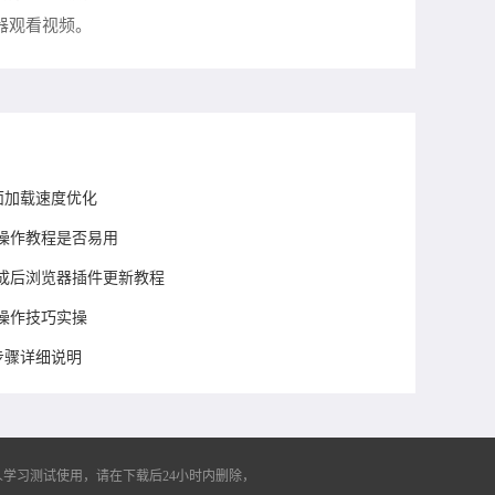
放器观看视频。
页面加载速度优化
操作教程是否易用
下载完成后浏览器插件更新教程
操作技巧实操
步骤详细说明
学习测试使用，请在下载后24小时内删除，