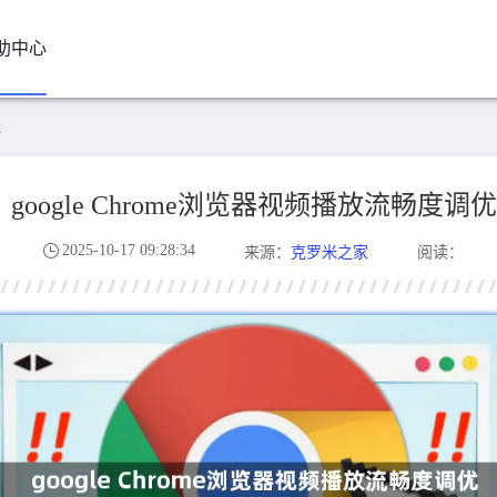
助中心
优
google Chrome浏览器视频播放流畅度调优
2025-10-17 09:28:34
克罗米之家
来源：
阅读：