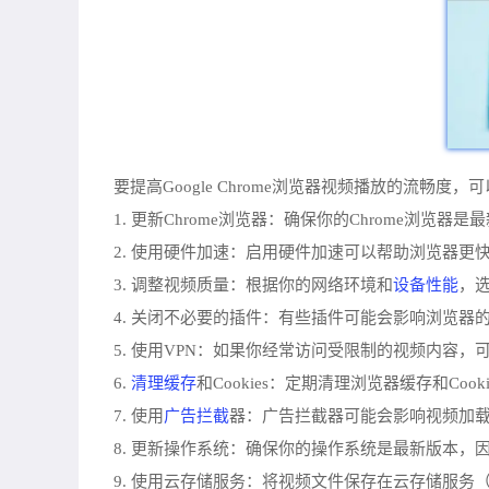
要提高Google Chrome浏览器视频播放的流畅度
1. 更新Chrome浏览器：确保你的Chrome浏
2. 使用硬件加速：启用硬件加速可以帮助浏览器更快
设备性能
3. 调整视频质量：根据你的网络环境和
，
4. 关闭不必要的插件：有些插件可能会影响浏览
5. 使用VPN：如果你经常访问受限制的视频内容
清理缓存
6.
和Cookies：定期清理浏览器缓存和Coo
广告拦截
7. 使用
器：广告拦截器可能会影响视频加
8. 更新操作系统：确保你的操作系统是最新版本，
9. 使用云存储服务：将视频文件保存在云存储服务（如