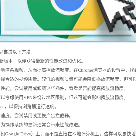
，可以尝试以下方法：
览器是最新版本，以便获得最新的性能改进和优化。
地渲染视频，从而提高播放流畅度。在Chrome浏览器的设置中，找
选择合适的视频质量。较低的视频质量可能会降低播放流畅度，但可
器的性能，尝试禁用或卸载这些插件，看看是否能提高播放流畅度。
，可以考虑使用VPN来绕过地区限制，但这可能会影响播放流畅度。
kies，以保持浏览器运行速度。
载速度，尝试禁用或更换广告拦截器。
因为操作系统的更新通常会带来性能改进。
Google Drive）上，而不是直接在本地计算机上，这样可以更