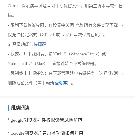
Chrome提示病毒风险→可手动保留文件并用第三方杀毒软件扫
描。
- 限制下载位置权限：在设置中关闭“允许所有文件类型下载”→
仅允许特定格式（如`.pdf`或`.zip`）→减少潜在风险。
6. 高级功能与
快捷键
- 快速打开下载列表：按`Ctrl+J`（Windows/Linux）或
`Command+J`（Mac）→直接跳转至下载管理器。
- 强制终止卡顿任务：在下载管理器中右键任务→选择“取消”→
删除残留文件（需手动
清理缓存
）。
继续阅读
google浏览器插件权限设置风险防范
Google浏览器广告屏蔽功能如何开启