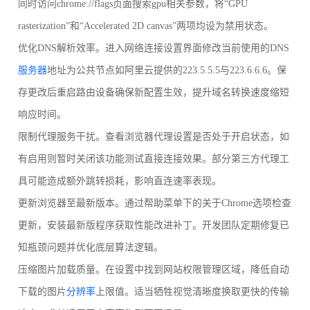
同时访问chrome://flags页面搜索gpu相关参数，将“GPU
rasterization”和“Accelerated 2D canvas”两项均设为禁用状态。
优化DNS解析效率。进入网络连接设置界面修改当前使用的DNS
服务器
地址为公共节点如阿里云提供的223.5.5.5与223.6.6.6。保
存更改后重启路由设备确保新配置生效，提升域名转换速度缩短
响应时间。
限制代理服务干扰。查看浏览器代理设置是否处于开启状态，如
有启用则暂时关闭该功能测试直接连接效果。部分第三方代理工
具可能造成额外跳转损耗，影响直连速率表现。
更新浏览器至最新版本。通过帮助菜单下的关于Chrome选项检查
更新，安装最新版程序获取性能改进补丁。开发团队定期修复已
知瓶颈问题并优化底层算法逻辑。
压缩图片加载质量。在设置中找到网站权限管理区域，降低自动
下载的图片
分辨率
上限值。适当牺牲视觉清晰度换取更快的传输