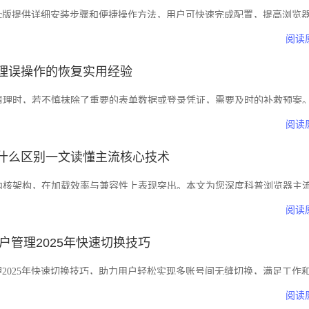
e浏览器Mac版提供详细安装步骤和便捷操作方法，用户可快速完成配置，提高浏览
流畅的网页浏览体验。
阅读
理误操作的恢复实用经验
清理时，若不慎抹除了重要的表单数据或登录凭证，需要及时的补救预案
像、撤销快捷键以及历史记录追溯等应急方案，在维持软件轻快运行的同
阅读
致的数据丢失风险，保障核心信息安全。
什么区别一文读懂主流核心技术
内核架构，在加载效率与兼容性上表现突出。本文为您深度科普浏览器主
内核的特性，让您直观理解其在网页渲染与性能优化上的独到之处。
阅读
用户管理2025年快速切换技巧
户管理2025年快速切换技巧，助力用户轻松实现多账号间无缝切换，满足工作
阅读