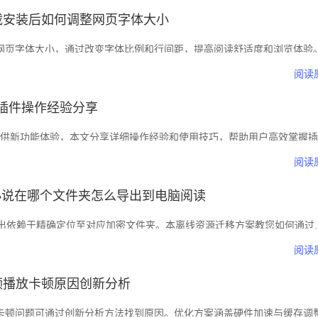
下载安装后如何调整网页字体大小
调整网页字体大小，通过改变字体比例和行间距，提高阅读舒适度和浏览体验
阅读
实验插件操作经验分享
插件提供新功能体验，本文分享详细操作经验和使用技巧，帮助用户高效掌握插
作便捷性。
阅读
小说在哪个文件夹怎么导出到电脑阅读
导出依赖于精确定位至对应加密文件夹。本离线资源迁移方案教您如何通过
存的小说片段，并顺利转换格式实现电脑端阅读。
阅读
视频播放卡顿原因创新分析
播放卡顿问题可通过创新分析方法找到原因。优化方案涵盖硬件加速与缓存调