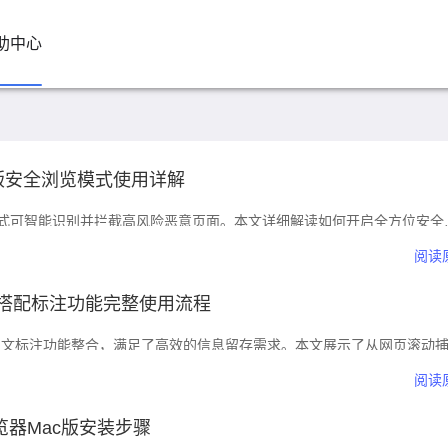
助中心
手机版安全浏览模式使用详解
浏览模式可智能识别并拦截高风险恶意页面。本文详细解读如何开启全方位安全
点击构筑坚固防线，确保个人账号与信息不被窃取。
阅读
截图搭配标注功能完整使用流程
与图文标注功能整合，满足了高效的信息留存需求。本文展示了从网页滚动
注的完整操作流程，助您随手记录网页重点，实现知识的高效留存。
阅读
me浏览器Mac版安装步骤