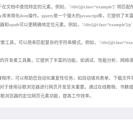
档中查找特定的元素。例如，`//div[@class='example']` 将匹配所有
jquery库来简化dom操作。jquery是一个强大的javascript库，它
xpath可以更精确地定位元素。例如，`//div[@class='example']
匹配复杂的字符串模式。例如，`//div[@class='example']/p[tex
。
vtools是一个强大的开发者工具集，它提供了丰富的功能，如调试、性能分析、网络
第三方扩展程序，可以帮助您自动化重复性任务，如自动填充表单、下载文件
pt的基本概念对于使用谷歌浏览器进行网页开发至关重要。通过在线教程、
谷歌浏览器的定位网页元素功能，提高工作效率。