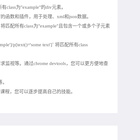
class为"example"的div元素。
提供了丰富的函数和插件，用于处理、xml和json数据。
/p` 将匹配所有class为"example"且包含一个或多个子元素
t()='some text']` 将匹配所有class
请求监视等。通过chrome devtools，您可以更方便地查
等。
书籍或课程，您可以逐步提高自己的技能。