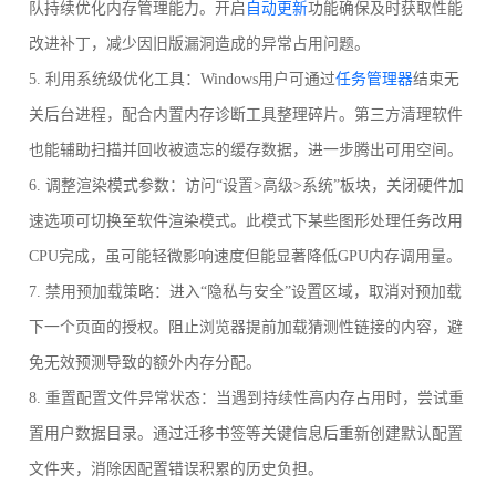
队持续优化内存管理能力。开启
自动更新
功能确保及时获取性能
改进补丁，减少因旧版漏洞造成的异常占用问题。
5. 利用系统级优化工具：Windows用户可通过
任务管理器
结束无
关后台进程，配合内置内存诊断工具整理碎片。第三方清理软件
也能辅助扫描并回收被遗忘的缓存数据，进一步腾出可用空间。
6. 调整渲染模式参数：访问“设置>高级>系统”板块，关闭硬件加
速选项可切换至软件渲染模式。此模式下某些图形处理任务改用
CPU完成，虽可能轻微影响速度但能显著降低GPU内存调用量。
7. 禁用预加载策略：进入“隐私与安全”设置区域，取消对预加载
下一个页面的授权。阻止浏览器提前加载猜测性链接的内容，避
免无效预测导致的额外内存分配。
8. 重置配置文件异常状态：当遇到持续性高内存占用时，尝试重
置用户数据目录。通过迁移书签等关键信息后重新创建默认配置
文件夹，消除因配置错误积累的历史负担。