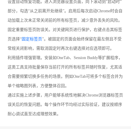
设置自动恢复功能。进入浏览器设置页面，向下滚动到“启动时”
部分，勾选“从之前离开处继续”。启用后每次启动Chrome时会自
动加载上次未正常关闭前的所有标签页，减少意外丢失的风险。
固定重要标签页防误关。对关键网页进行保护，右键点击其标签
页选择“
固定标签页
”。被固定的页面会始终保留在最左侧且不受
常规关闭影响，需取消固定时再次右键选择对应选项即可。
利用插件增强管理。安装如OneTab、Session Buddy等扩展程序，
这类工具支持批量保存当前打开的所有标签并随时恢复，尤其适
合需要频繁切换多任务的场景。例如OneTab可将多个标签合并为
单个缩略图列表，方便整体召回。
通过实施上述步骤，用户能够系统性地解决Chrome浏览器标签页
误关后的恢复问题。每个操作环节均经过实际验证，建议按顺序
耐心调试直至达成理想效果。