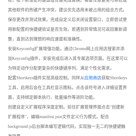
标，按下新设定的键盘组合键完成替换。需要注意避免与系统或
其他软件的热键产生冲突，建议优先选用未被占用的组合方式。
保存更改并测试效果。完成自定义后关闭设置窗口，立即尝试使
用新配置的快捷键验证是否生效。若遇到异常情况可返回重新调
整，直到达到理想的响应速度和准确性。
安装Keyconfig扩展增强功能。通过Chrome网上应用店搜索并添
加Keyconfig插件，安装完成后进入其专属选项页面。在这里可以
为特定动作分配更复杂的快捷键序列，满足个性化需求。
配置Shortkeys插件实现高级控制。同样从
应用商店
获取Shortkeys
工具，启用后会在工具栏显示图标。点击该符号进入详细设置界
面，支持绑定脚本执行、批量操作等进阶功能。
创建自定义扩展程序深度定制。前往扩展管理界面点击“创建新
扩展程序”，编辑manifest.json文件定义行为模式。配合
background.js后台脚本编写逻辑代码，实现独一无二的快捷键触