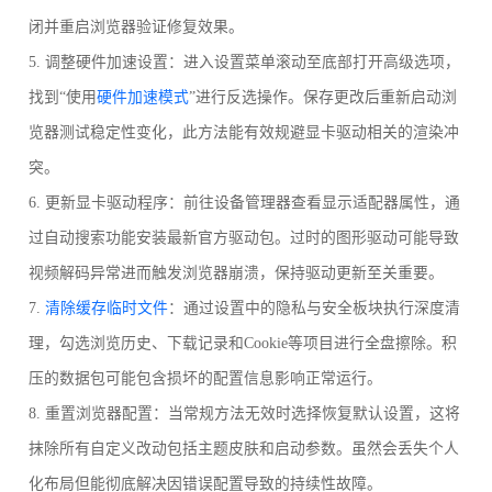
闭并重启浏览器验证修复效果。
5. 调整硬件加速设置：进入设置菜单滚动至底部打开高级选项，
找到“使用
硬件加速模式
”进行反选操作。保存更改后重新启动浏
览器测试稳定性变化，此方法能有效规避显卡驱动相关的渲染冲
突。
6. 更新显卡驱动程序：前往设备管理器查看显示适配器属性，通
过自动搜索功能安装最新官方驱动包。过时的图形驱动可能导致
视频解码异常进而触发浏览器崩溃，保持驱动更新至关重要。
7.
清除缓存
临时文件
：通过设置中的隐私与安全板块执行深度清
理，勾选浏览历史、下载记录和Cookie等项目进行全盘擦除。积
压的数据包可能包含损坏的配置信息影响正常运行。
8. 重置浏览器配置：当常规方法无效时选择恢复默认设置，这将
抹除所有自定义改动包括主题皮肤和启动参数。虽然会丢失个人
化布局但能彻底解决因错误配置导致的持续性故障。