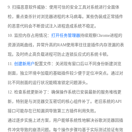
9. 扫描恶意软件威胁：使用可信的安全工具对系统进行全面体
检，重点查杀针对浏览器进程的木马病毒。某些伪装成正常插件
的恶意代码会不断尝试注入进程造成系统不稳定。
10. 监控内存占用情况：
打开任务管理器
持续观察Chrome进程的
资源消耗曲线，异常升高的RAM使用率往往是插件内存泄漏的表
现。及时终止高负载进程可防止连锁反应式的系统卡顿。
11.
创建新用户
配置文件：关闭现有窗口后以不同身份新建浏览
剖面，独立环境中加载的基础插件较少便于定位冲突点。通过对
比不同剖面的运行状况能精准锁定问题源头。
12. 检查系统更新补丁：确保操作系统已安装最新的服务堆栈更
新，特别是与浏览器交互密切的核心组件补丁。老旧系统的API
接口可能存在已知漏洞导致第三方插件利用失败。
通过逐步实施上述方案，用户能够系统性地解决谷歌浏览器因插
件冲突导致的崩溃问题。每个操作步骤均基于实际测试验证有效