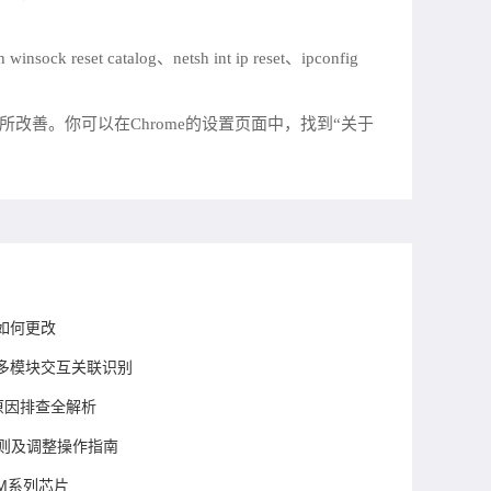
talog、netsh int ip reset、ipconfig
所改善。你可以在Chrome的设置页面中，找到“关于
如何更改
网页多模块交互关联识别
败原因排查全解析
规则及调整操作指南
M系列芯片