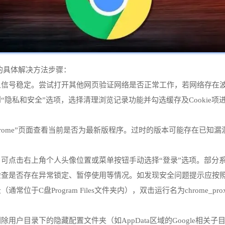
户的具体解决方法步骤：
网且信号稳定。尝试打开其他网页验证网络是否正常工作，若网络存在
找到“隐私和安全”选项，选择清理浏览记录功能并勾选缓存及Cooki
Chrome”页面查看当前是否为最新版程序。过时的版本可能存在已
应，可点击右上角个人头像位置或菜单按钮手动选择“登录”选项。部
面检查是否存在异常锁定、暂停使用等情况。如发现安全问题提示应按
位于C盘Program Files文件夹内），双击运行名为chrome_p
除用户目录下的隐藏配置文件夹（如AppData区域的Google相