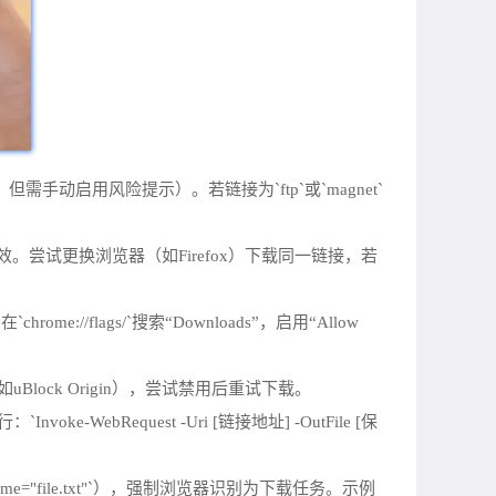
但需手动启用风险提示）。若链接为`ftp`或`magnet`
。尝试更换浏览器（如Firefox）下载同一链接，若
ome://flags/`搜索“Downloads”，启用“Allow
如uBlock Origin），尝试禁用后重试下载。
-WebRequest -Uri [链接地址] -OutFile [保
name="file.txt"`），强制浏览器识别为下载任务。示例