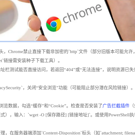
头，Chrome禁止直接下载非加密的`http`文件（部分旧版本可能允许，
net`链接需安装种子下载工具）。
址栏测试能否直接访问，若返回“404”或“无法连接”，说明资源已失效
/privacySecurity`，关闭“安全浏览”功能（可能阻止部分潜在风险链接）。在`chr
广告拦截插件
`清除浏览数据，勾选“缓存”和“Cookie”。检查是否安装了
（
et -O [保存路径] [链接地址]`。或使用PowerShell执行：`Invoke
加`Content-Disposition`标头（如`attachment; file