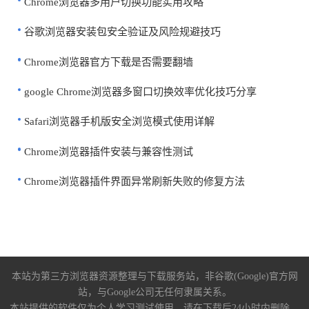
Chrome浏览器多用户切换功能实用攻略
谷歌浏览器安装包安全验证及风险规避技巧
Chrome浏览器官方下载是否需要翻墙
google Chrome浏览器多窗口切换效率优化技巧分享
Safari浏览器手机版安全浏览模式使用详解
Chrome浏览器插件安装与兼容性测试
Chrome浏览器插件界面异常刷新失败的修复方法
本站为第三方浏览器资源整理与下载服务站，非谷歌(Google)官方网
站，与Google公司无任何隶属关系。
本站提供的软件仅为个人学习测试使用，请在下载后24小时内删除，