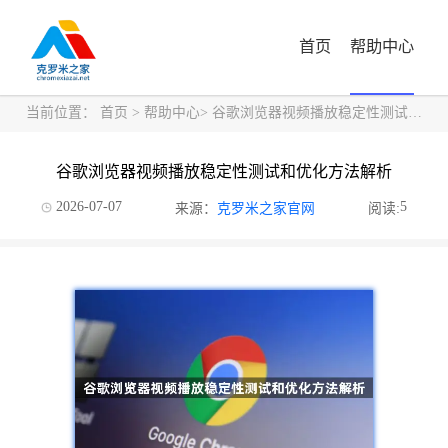
首页
帮助中心
当前位置：
首页
>
帮助中心
> 谷歌浏览器视频播放稳定性测试和优化方法解析
谷歌浏览器视频播放稳定性测试和优化方法解析
2026-07-07
5
来源：
克罗米之家官网
阅读: