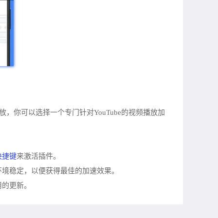
的播放，你可以选择一个专门针对YouTube的视频播放加
快捷键
来激活插件。
环境稳定，以便获得最佳的加速效果。
用的更新。