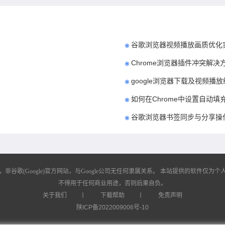
谷歌浏览器视频播放画质优化
Chrome浏览器插件冲突解
google浏览器下载及视频播
如何在Chrome中设置自动填
谷歌浏览器书签同步与分享操
歌(Google)官方网站，与Google公司无任何隶属关系。
本站提供的软件仅为个人
不得用于任何商业用途，否则后果自负。
关于我们
丨
下载帮助
丨
免责声明
陕ICP备2022009006号-10