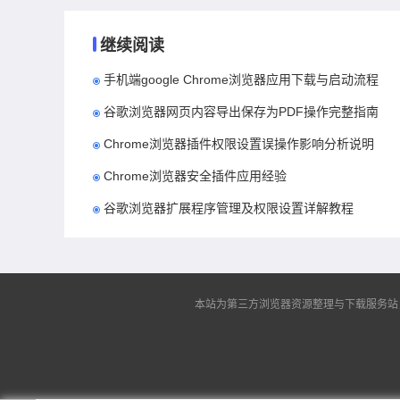
继续阅读
手机端google Chrome浏览器应用下载与启动流程
谷歌浏览器网页内容导出保存为PDF操作完整指南
Chrome浏览器插件权限设置误操作影响分析说明
Chrome浏览器安全插件应用经验
谷歌浏览器扩展程序管理及权限设置详解教程
本站为第三方浏览器资源整理与下载服务站，非谷