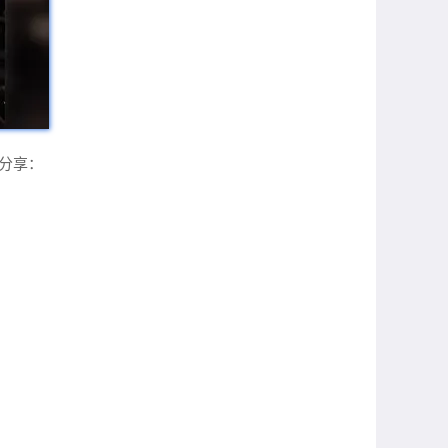
验分享：
。