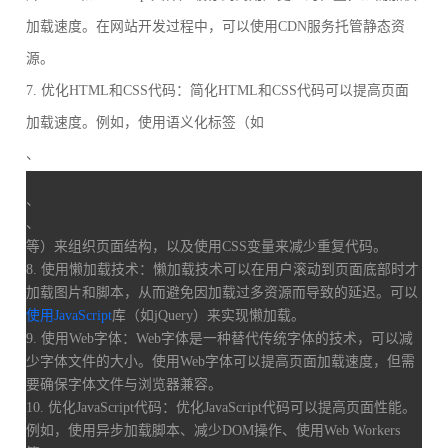
加载速度。在网站开发过程中，可以使用CDN服务托管静态资
源。
7. 优化HTML和CSS代码：简化HTML和CSS代码可以提高页面
加载速度。例如，使用语义化标签（如
、
、
、
等）来组织页面结构，以及使用CSS变量来减少重复代码。
8. 使用懒加载技术：懒加载技术可以在用户滚动到页面底部时才
加载图片和脚本，从而避免因加载过多资源而导致的延迟。可以
使用JavaScript
库（如jQuery）来实现懒加载。
9. 使用Web字体：Web字体是一种替代传统字体的技术，可以减
少字体文件的大小。使用Web字体可以提高页面加载速度，但需
要确保字体文件与浏览器兼容。
10. 优化JavaScript代码：优化JavaScript代码可以提高页面性能。
例如，使用异步加载脚本、减少DOM操作、使用Web Workers