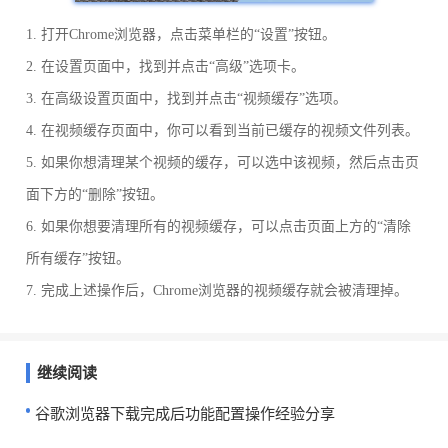
1. 打开Chrome浏览器，点击菜单栏的“设置”按钮。
2. 在设置页面中，找到并点击“高级”选项卡。
3. 在高级设置页面中，找到并点击“视频缓存”选项。
4. 在视频缓存页面中，你可以看到当前已缓存的视频文件列表。
5. 如果你想清理某个视频的缓存，可以选中该视频，然后点击页
面下方的“删除”按钮。
6. 如果你想要清理所有的视频缓存，可以点击页面上方的“清除
所有缓存”按钮。
7. 完成上述操作后，Chrome浏览器的视频缓存就会被清理掉。
继续阅读
谷歌浏览器下载完成后功能配置操作经验分享