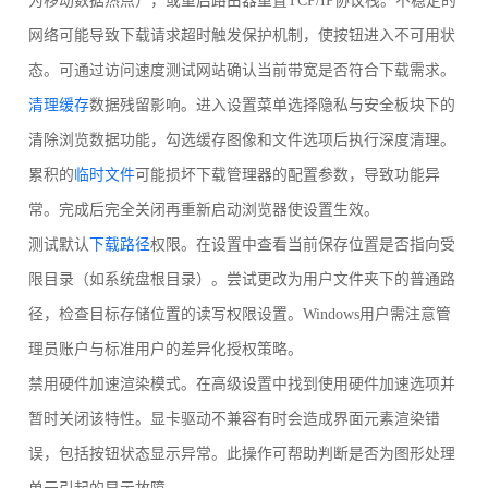
为移动数据热点），或重启路由器重置TCP/IP协议栈。不稳定的
网络可能导致下载请求超时触发保护机制，使按钮进入不可用状
态。可通过访问速度测试网站确认当前带宽是否符合下载需求。
清理缓存
数据残留影响。进入设置菜单选择隐私与安全板块下的
清除浏览数据功能，勾选缓存图像和文件选项后执行深度清理。
累积的
临时文件
可能损坏下载管理器的配置参数，导致功能异
常。完成后完全关闭再重新启动浏览器使设置生效。
测试默认
下载路径
权限。在设置中查看当前保存位置是否指向受
限目录（如系统盘根目录）。尝试更改为用户文件夹下的普通路
径，检查目标存储位置的读写权限设置。Windows用户需注意管
理员账户与标准用户的差异化授权策略。
禁用硬件加速渲染模式。在高级设置中找到使用硬件加速选项并
暂时关闭该特性。显卡驱动不兼容有时会造成界面元素渲染错
误，包括按钮状态显示异常。此操作可帮助判断是否为图形处理