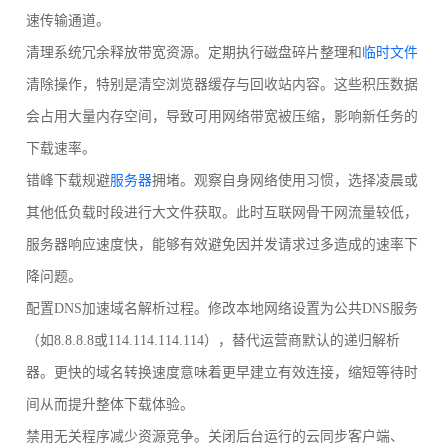
速传输通道。
清理系统冗余释放带宽资源。定期执行磁盘碎片整理和
临时文件
清除操作，特别是清空浏览器缓存与回收站内容。这些积压数据
会占用大量内存空间，导致可用网络带宽被压缩，影响新任务的
下载速率。
错峰下载规避
服务器
拥堵。观察自身网络使用习惯，选择凌晨或
其他低负载时段进行大文件获取。此时互联网骨干网流量较低，
服务器响应速度快，能够有效避免因并发请求过多造成的速率下
降问题。
配置DNS加速域名解析过程。修改本地网络设置为公共DNS服务
（如8.8.8.8或114.114.114.114），替代运营商默认的递归解析
器。更快的域名转换速度意味着更早建立有效连接，缩短等待时
间从而提升整体下载体验。
禁用无关程序减少资源竞争。关闭后台运行的云同步客户端、