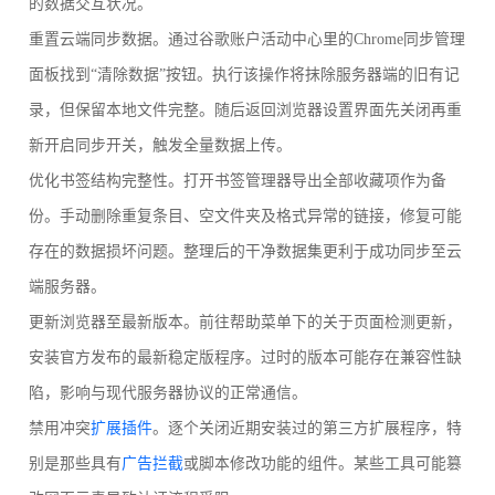
的数据交互状况。
重置云端同步数据。通过谷歌账户活动中心里的Chrome同步管理
面板找到“清除数据”按钮。执行该操作将抹除服务器端的旧有记
录，但保留本地文件完整。随后返回浏览器设置界面先关闭再重
新开启同步开关，触发全量数据上传。
优化书签结构完整性。打开书签管理器导出全部收藏项作为备
份。手动删除重复条目、空文件夹及格式异常的链接，修复可能
存在的数据损坏问题。整理后的干净数据集更利于成功同步至云
端服务器。
更新浏览器至最新版本。前往帮助菜单下的关于页面检测更新，
安装官方发布的最新稳定版程序。过时的版本可能存在兼容性缺
陷，影响与现代服务器协议的正常通信。
禁用冲突
扩展插件
。逐个关闭近期安装过的第三方扩展程序，特
别是那些具有
广告拦截
或脚本修改功能的组件。某些工具可能篡