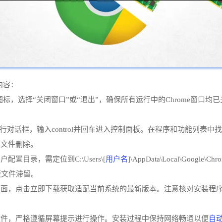
内容：
图标，选择“关闭窗口”或“退出”，确保所有运行中的Chrome窗口
对话框，输入control并回车进入控制面板。在程序和功能列表中找到Go
体文件删除。
用户名
目录，需定位到C:\Users\[
]\AppData\Local\Google\C
无旧版文件滞留。
点击立即下载获取适配当前系统的最新版本。注意核对安装程序名称应为C
自
文件，严格遵循屏幕提示进行操作。安装过程中保持网络畅通以便