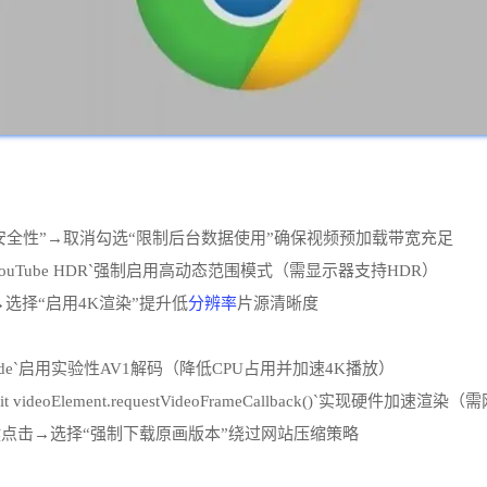
安全性”→取消勾选“限制后台数据使用”确保视频预加载带宽充足
orce YouTube HDR`强制启用高动态范围模式（需显示器支持HDR）
分辨率
视频→选择“启用4K渲染”提升低
片源清晰度
ideo-decode`启用实验性AV1解码（降低CPU占用并加速4K播放）
videoElement.requestVideoFrameCallback()`实现硬件加速渲
件，右键点击→选择“强制下载原画版本”绕过网站压缩策略