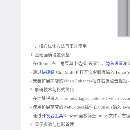
一、核心优化方法与工具使用
1. 基础画质设置调整
隐私设置
- 在Chrome右上角菜单中选择“设置”→“
和
快捷键
- 通过
`Ctrl+Shift+P`打开命令面板输入`F
- 安装扩展商店的Video Enhancer插件右键点击
2. 解码技术与格式优化
- 在地址栏输入`chrome://flags/enable-av1-v
- 使用扩展商店的WebCodecs插件在Console输入`await 
开发者工具
- 通过
Network面板筛选`.mkv`文
3. 显示参数与色彩管理