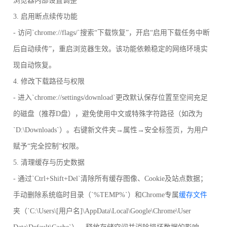
浏览器内部设置调整
3. 启用断点续传功能
- 访问`chrome://flags/`搜索“下载恢复”，开启“启用下载任务中断
后自动续传”，重启浏览器生效。该功能依赖稳定的网络环境实
现自动恢复。
4. 修改下载路径与权限
- 进入`chrome://settings/download`更改默认保存位置至空间充足
的磁盘（推荐D盘），避免使用中文或特殊字符路径（如改为
`D:\Downloads`）。右键新文件夹→属性→安全标签页，为用户
赋予“完全控制”权限。
5. 清理缓存与历史数据
- 通过`Ctrl+Shift+Del`清除所有缓存图像、Cookie及站点数据；
手动删除系统临时目录（`%TEMP%`）和Chrome专属
缓存文件
夹（`C:\Users\[用户名]\AppData\Local\Google\Chrome\User