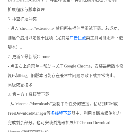
Data\Default\Cache`），释放存储空间并消除损坏数据的影响。
扩展程序与版本管理
6. 排查扩展冲突
- 进入`chrome://extensions/`禁用所有插件后重试下载。若成功，
则逐个启用以定位干扰项（尤其是
广告拦截
类工具可能阻断下载
脚本）。
7. 更新至最新版Chrome
- 点击右上角菜单→帮助→关于Google Chrome，安装最新版本修
复已知Bug。旧版本可能存在兼容性问题导致下载异常终止。
高级恢复技术
8. 第三方工具接管下载
- 从`chrome://downloads/`复制中断任务的链接，粘贴到IDM或
FreeDownloadManager等
多线程下载
器中，利用其断点续传能力
完成剩余部分。也可安装浏览器扩展如“Chrono Download