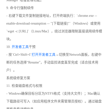
Manager”增强管理功能。
9. 命令行强制续传
- 右键下载文件复制链接地址，打开终端执行：`chrome.exe --
enable-download-resumption -- "[下载链接]"`（Windows）或使用
`wget -c [URL]`（Linux/Mac），绕过浏览器限制直接调用续传模
块。
10.
开发者工具
干预
- 按`Ctrl+Shift+I`
打开开发者工具
→切换至Network面板，右键中
断的任务选择“Resume”，手动监控进度直至完成（适合技术用
户）。
系统级修复方案
11. 检查磁盘格式与权限
- Windows确保目标分区为NTFS格式（支持大文件）；Mac确认
下载路径可写入（如应用程序文件夹需管理员授权）。通过磁盘