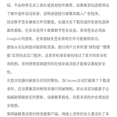
钮，不会附带无关工具栏或其他软件推荐。如果看到勾选框预设
了额外组件自动安装，说明该链接已被篡改植入广告程序。
验证数字签名确保文件完整度。右键点击下载完成的安装包选择
属性面板，在安全选项卡查看数字签名信息。有效签名必须由
Google公司颁发，无效或缺失签名表明文件可能被修改过。
避免从论坛网盘间接获取资源。部分用户分享所谓“绿色版”“便携
版”实则包含后门程序，这类非标准安装包绕过了官方的安全检
测机制。坚持使用官网提供的在线安装流程才能保证基础安全
性。
注意浏览器内嵌提示的风险警告。当Chrome主动拦截某个下载请
求时，应当尊重其判断而非强行突破限制。安全浏览功能基于云
端威胁情报库实时更新，误报概率极低，刻意关闭防护会增加安
全隐患。
慎用破解激活类的修改版客户端。网络上流传的永久激活补丁本