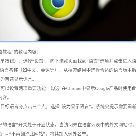
整教程”的教程内容：
单按钮），选择“设置”。向下滚动页面找到“语言”选项并点击进入
用的语言名称（如中文、英语等），从搜索结果中选择合适的语言版本后
成为首选显示语言。
设置两项重要功能：勾选“在Chrome中显示Google产品时使
内容。
目标语言旁点击三个点，选择“设为显示语言”。系统会提示需要重
好的语言”开关处于开启状态。当访问未在语言列表中的外文网站时
”→“不再翻译此网站”，将其加入例外名单。