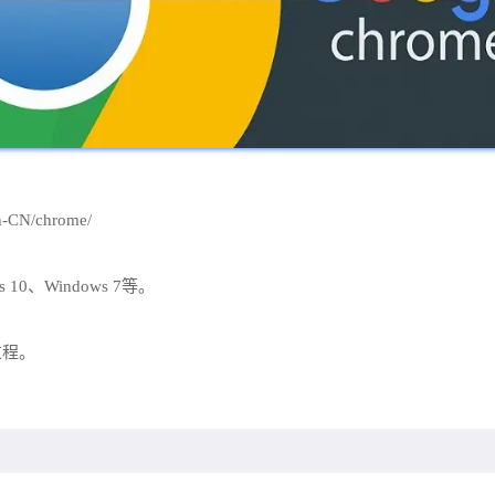
-CN/chrome/
10、Windows 7等。
过程。