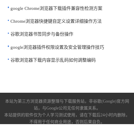
google Chrome浏览器下载插件兼容性检测方案
Chrome浏览器快捷键自定义设置详细操作方法
谷歌浏览器书签同步与备份操作
google浏览器插件权限设置及安全管理操作技巧
谷歌浏览器下载内容显示乱码如何调整编码
本站为第三方浏览器资源整理与下载服务站，非谷歌(Google)官方网
站，与Google公司无任何隶属关系。
本站提供的软件仅为个人学习测试使用，请在下载后24小时内删除，
不得用于任何商业用途，否则后果自负。
关于我们
|
下载帮助
|
免责声明