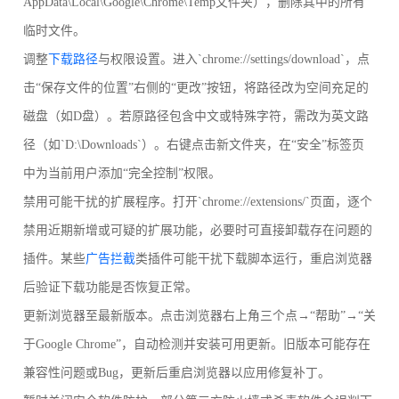
AppData\Local\Google\Chrome\Temp文件夹），删除其中的所有
临时文件。
调整
下载路径
与权限设置。进入`chrome://settings/download`，点
击“保存文件的位置”右侧的“更改”按钮，将路径改为空间充足的
磁盘（如D盘）。若原路径包含中文或特殊字符，需改为英文路
径（如`D:\Downloads`）。右键点击新文件夹，在“安全”标签页
中为当前用户添加“完全控制”权限。
禁用可能干扰的扩展程序。打开`chrome://extensions/`页面，逐个
禁用近期新增或可疑的扩展功能，必要时可直接卸载存在问题的
插件。某些
广告拦截
类插件可能干扰下载脚本运行，重启浏览器
后验证下载功能是否恢复正常。
更新浏览器至最新版本。点击浏览器右上角三个点→“帮助”→“关
于Google Chrome”，自动检测并安装可用更新。旧版本可能存在
兼容性问题或Bug，更新后重启浏览器以应用修复补丁。