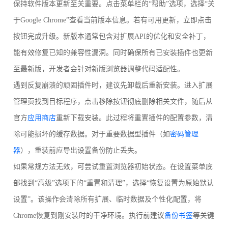
保持软件版本更新至关重要。点击菜单栏的“帮助”选项，选择“关
于Google Chrome”查看当前版本信息。若有可用更新，立即点击
按钮完成升级。新版本通常包含对扩展API的优化和安全补丁，
能有效修复已知的兼容性漏洞。同时确保所有已安装插件也更新
至最新版，开发者会针对新版浏览器调整代码适配性。
遇到反复崩溃的顽固插件时，建议先卸载后重新安装。进入扩展
管理页找到目标程序，点击移除按钮彻底删除相关文件，随后从
官方
应用商店
重新下载安装。此过程将重置插件的配置参数，清
除可能损坏的缓存数据。对于重要数据型插件（如
密码管理
器
），重装前应导出设置备份防止丢失。
如果常规方法无效，可尝试重置浏览器初始状态。在设置菜单底
部找到“高级”选项下的“重置和清理”，选择“恢复设置为原始默认
设置”。该操作会清除所有扩展、临时数据及个性化配置，将
Chrome恢复到刚安装时的干净环境。执行前建议
备份书签
等关键