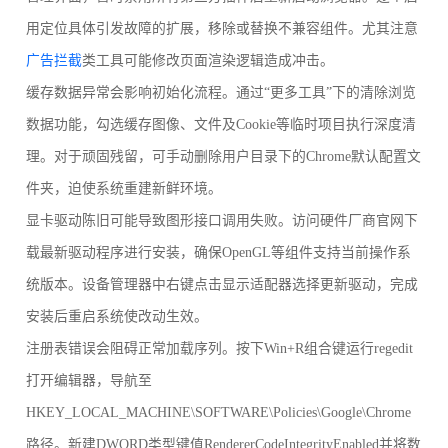
用定位具体引发故障的扩展，移除或替换不兼容组件。尤其注意
广告拦截
类工具可能修改页面渲染逻辑造成冲击。
缓存数据异常会影响初始化流程。通过“更多工具”下的清除浏览
数据功能，勾选缓存图像、文件及Cookie等临时项目执行深度清
理。对于顽固残留，可手动删除用户目录下的Chrome默认配置文
件夹，迫使系统重建新鲜环境。
显卡驱动陈旧可能导致图形接口调用失败。访问硬件厂商官网下
载最新驱动程序进行安装，确保OpenGL等组件支持当前操作系
统版本。设备管理器中右键点击显示适配器选择更新驱动，完成
安装后重启系统使改动生效。
注册表错误会阻碍正常加载序列。按下Win+R组合键运行regedit
打开编辑器，导航至
HKEY_LOCAL_MACHINE\SOFTWARE\Policies\Google\Chrome
路径。新建DWORD类型键值RendererCodeIntegrityEnabled并将数