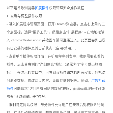
以下是谷歌浏览器
扩展插件
权限管理安全操作教程：
1. 查看与调整插件权限
- 进入扩展程序管理页面：打开Chrome浏览器，点击右上角的三
个点图标，选择“更多工具”，然后点击“扩展程序”→在地址栏输
入`chrome://extensions/`并按回车键可直接进入。此页面会列出所
有已安装的插件及其当前状态（启用/禁用）。
- 查看单个插件权限详情：在扩展程序列表中，找到需要查看的
插件，点击其右侧的“详细信息”按钮（通常为“i”字母或齿轮图
标）→在弹出的窗口中，可看到该插件请求的所有权限，包括访
问浏览数据、修改网页内容、读取存储数据等。例如，
广告拦截
插件
可能请求“访问所有网站的数据”权限，而密码管理插件可能
需要“读取浏览历史”权限。
- 限制特定网站权限：部分插件允许用户在安装后对权限进行调
整。在插件的详情页面，若有权更改权限，可根据实际需求进行