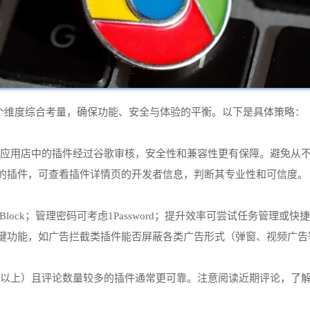
个维度综合考量，确保功能、安全与体验的平衡。以下是具体策略：
方式，应用店中的插件经过谷歌审核，安全性和兼容性更有保障。避免
布的插件，可查看插件详情页的开发者信息，判断其专业性和可信度。
Block；管理密码可考虑1Password；提升效率可尝试任务管理或
关键功能，如广告拦截类插件能否屏蔽各类广告形式（弹窗、视频广
5星以上）且评论数量较多的插件通常更可靠。注意阅读近期评论，了