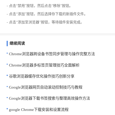
- 点击“禁用”按钮，然后点击“移除”按钮。
- 点击“添加”按钮，然后选择你下载的新插件文件。
- 点击“添加至浏览器”按钮，等待插件安装完成。
继续阅读
Chrome浏览器跨设备书签同步管理与操作完整方法
Chrome浏览器多标签页管理技巧全面解析
谷歌浏览器缓存优化操作技巧创新分享
Google浏览器网页自动滚动控制技巧与教程
Google浏览器下载书签搜索与整理高效操作方法
google Chrome下载安装和设置流程