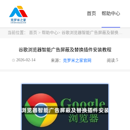
首页
帮助中心
当前位置：
首页
>
帮助中心
> 谷歌浏览器智能广告屏蔽及替换插件安装教程
谷歌浏览器智能广告屏蔽及替换插件安装教程
2026-02-14
5
来源：
克罗米之家官网
阅读: