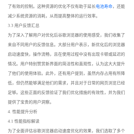
了有效的控制。这种资源的优化不仅有助于延长
电池寿命
，还能
减少系统资源的消耗，从而提高整体的运行效率。
3.3 用户反馈汇总
为了深入了解用户对优化后谷歌浏览器的使用感受，我们收集了
来自不同用户的反馈信息。大部分用户表示，新优化后的浏览器
启动速度快，操作流畅，且在使用过程中没有出现卡顿或延迟的
情况。用户特别赞赏新界面的简洁性和直观性，认为这大大提升
了他们的使用体验。此外，还有用户提到，虽然内存占用有所降
低，但仍然能够满足他们的需求，并且对于日常的网页浏览已经
足够。这些正面的反馈验证了我们优化措施的有效性，并为我们
提供了宝贵的用户洞察。
4. 性能提升分析
4.1 性能指标解读
为了全面评估谷歌浏览器启动速度优化的效果，我们选取了多个