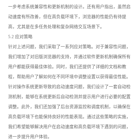
一步考虑系统兼容性和更新机制的设计。还有用户指出，虽然启
动速度有所改善，但在高负载环境下，浏览器的性能仍有待提
高，尤其是在多任务处理和复杂网络交互场景下。
5.2 应对策略
针对上述问题，我们采取了一系列应对策略。对于兼容性问题，
我们增加了对旧版浏览器的支持，并通过软件更新机制确保所有
用户都能获得最佳体验。同时，我们还提供了详细的文档和教
程，帮助用户了解如何在不同环境中调整设置以获得最佳性能。
针对操作系统更新导致的启动速度问题，我们设计了一套自动检
测机制，能够在系统更新后自动检测并提示用户进行必要的配置
调整。此外，我们还加强了后台资源监控和调度机制，以确保在
高负载环境下也能保持良好的性能表现。通过这些策略的实施，
我们希望能够解决用户在启动速度和高负载环境下遇到的问题，
进一步提升用户体验。