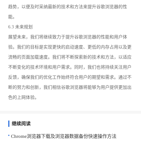
趋势，以便及时采纳最新的技术和方法来提升谷歌浏览器的性
能。
6.3 未来规划
展望未来，我们将继续致力于提升谷歌浏览器的性能和用户体
验。我们的目标是实现更快的启动速度、更低的内存占用以及更
流畅的页面加载速度。我们将不断探索新的技术和方法，以适应
不断变化的技术环境和用户需求。同时，我们也将持续关注用户
反馈，确保我们的优化工作始终符合用户的期望和需求。通过不
断的努力和创新，我们相信谷歌浏览器将能够为用户提供更加出
色的上网体验。
继续阅读
Chrome浏览器下载及浏览器数据备份快速操作方法