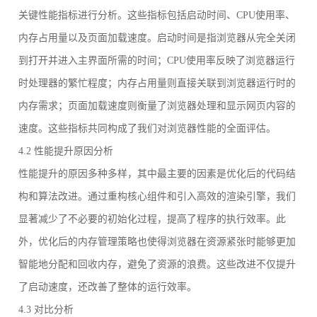
关键性能指标进行分析。这些指标包括启动时间、CPU使用率、
内存占用量以及页面加载速度。启动时间是指浏览器从完全关闭
到打开并进入主界面所需的时间；CPU使用率反映了浏览器运行
时处理器的繁忙程度；内存占用量则直接关联到浏览器运行时的
内存需求；页面加载速度则衡量了浏览器处理和显示网页内容的
速度。这些指标共同构成了我们对浏览器性能的全面评估。
4.2 性能提升原因分析
性能提升的原因多种多样，其中最主要的因素是优化后的代码结
构和算法改进。通过重构核心组件和引入高效的渲染引擎，我们
显著减少了不必要的初始化过程，提高了程序的执行效率。此
外，优化后的内存管理策略也使得浏览器在资源紧张时能够更加
智能地分配和回收内存，避免了资源的浪费。这些改进不仅提升
了启动速度，还改善了整体的运行效率。
4.3 对比分析