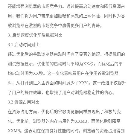
还能增强浏览器的市场竞争力。通过提高启动速度和降低资源占
用，我们将为用户带来更加顺畅和高效的上网体验，同时也为谷
歌浏览器在激烈的市场竞争中赢得更多用户的青睐。
3. 启动速度优化前后数据对比
3.1 启动时间对比
经过优化后的谷歌浏览器启动时间有了显著的缩短。根据我们的
测试数据显示，优化前的启动时间平均为XX秒，而优化后的平
均启动时间为XX秒。这一变化意味着用户在使用谷歌浏览器
时，从打开到进入主界面的时间减少了XX%。这一改进不仅提升
了用户的操作效率，也增强了用户对浏览器稳定性的信心。
3.2 资源占用对比
在资源占用方面，优化后的谷歌浏览器同样展现出了积极的变
化。优化前，浏览器的内存占用约为XXMB，而优化后则降至
XXMB。这表明在保持良好性能的同时，浏览器的资源占用得到