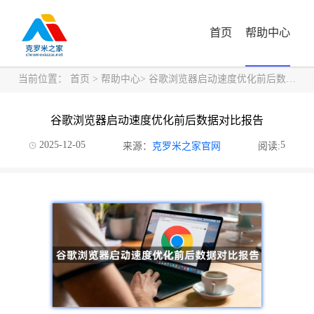
首页
帮助中心
当前位置：
首页
>
帮助中心
> 谷歌浏览器启动速度优化前后数据对比报告
谷歌浏览器启动速度优化前后数据对比报告
2025-12-05
5
来源：
克罗米之家官网
阅读: