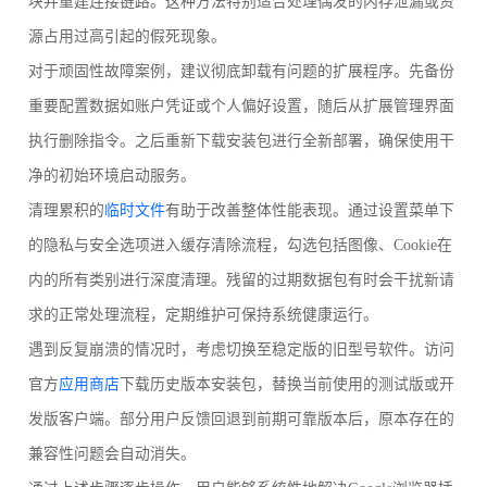
块并重建连接链路。这种方法特别适合处理偶发的内存泄漏或资
源占用过高引起的假死现象。
对于顽固性故障案例，建议彻底卸载有问题的扩展程序。先备份
重要配置数据如账户凭证或个人偏好设置，随后从扩展管理界面
执行删除指令。之后重新下载安装包进行全新部署，确保使用干
净的初始环境启动服务。
清理累积的
临时文件
有助于改善整体性能表现。通过设置菜单下
的隐私与安全选项进入缓存清除流程，勾选包括图像、Cookie在
内的所有类别进行深度清理。残留的过期数据包有时会干扰新请
求的正常处理流程，定期维护可保持系统健康运行。
遇到反复崩溃的情况时，考虑切换至稳定版的旧型号软件。访问
官方
应用商店
下载历史版本安装包，替换当前使用的测试版或开
发版客户端。部分用户反馈回退到前期可靠版本后，原本存在的
兼容性问题会自动消失。