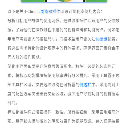
以下是关于Chrome
浏览器插件
UI设计优化案例的内容：
分析目标用户群体的使用习惯。通过收集插件活跃用户的反馈数
据，了解他们在操作过程中遇到的视觉障碍和功能痛点。例如老
年用户需要更大的按钮尺寸，而技术型用户更关注
快捷键
配置。
将这些需求转化为设计规范中的具体要求，确保界面元素符合不
同人群的操作预期。
简化主界面布局提升信息层级清晰度。移除非必要的装饰性元
素，将核心功能模块按使用频率进行分区排列。常用工具置于顶
部工具栏区域，次要选项收纳在可折叠的
侧边栏
中。采用高对比
度的配色方案突出重要交互区域，减少用户寻找功能的视觉搜索
时间。
标准化控件样式增强操作一致性。所有按钮统一采用圆角矩形外
观，悬停状态添加微妙的阴影效果作为视觉反馈。输入框保持相