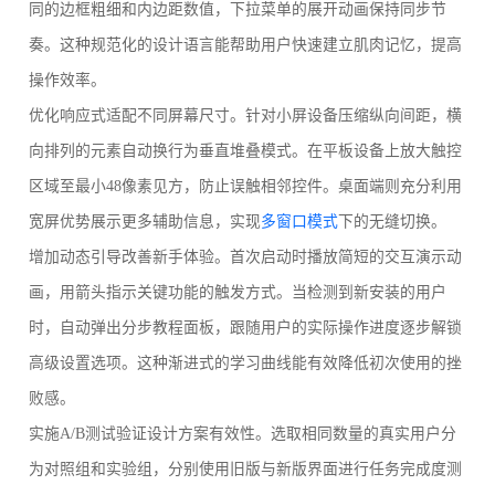
同的边框粗细和内边距数值，下拉菜单的展开动画保持同步节
奏。这种规范化的设计语言能帮助用户快速建立肌肉记忆，提高
操作效率。
优化响应式适配不同屏幕尺寸。针对小屏设备压缩纵向间距，横
向排列的元素自动换行为垂直堆叠模式。在平板设备上放大触控
区域至最小48像素见方，防止误触相邻控件。桌面端则充分利用
宽屏优势展示更多辅助信息，实现
多窗口模式
下的无缝切换。
增加动态引导改善新手体验。首次启动时播放简短的交互演示动
画，用箭头指示关键功能的触发方式。当检测到新安装的用户
时，自动弹出分步教程面板，跟随用户的实际操作进度逐步解锁
高级设置选项。这种渐进式的学习曲线能有效降低初次使用的挫
败感。
实施A/B测试验证设计方案有效性。选取相同数量的真实用户分
为对照组和实验组，分别使用旧版与新版界面进行任务完成度测