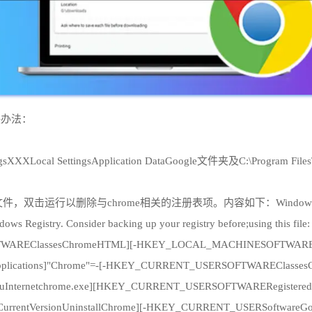
决办法：
XXXLocal SettingsApplication DataGoogle文件夹及C:\Prog
除与chrome相关的注册表项。内容如下：Windows Registry Editor 
s Registry. Consider backing up your registry before;using this file: ;T
TWAREClassesChromeHTML][-HKEY_LOCAL_MACHINESOFTWAREClien
ications]"Chrome"=-[-HKEY_CURRENT_USERSOFTWAREClasses
ternetchrome.exe][HKEY_CURRENT_USERSOFTWARERegisteredApp
rentVersionUninstallChrome][-HKEY_CURRENT_USERSoftwareGoo