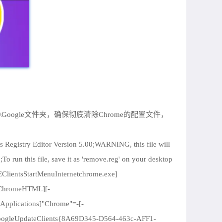
ram Files\Google文件夹，确保彻底清除Chrome的配置文件，
Version 5.00;WARNING, this file will
o run this file, save it as 'remove.reg' on your desktop
tsStartMenuInternetchrome.exe]
ChromeHTML][-
lications]"Chrome"=-[-
gleUpdateClients{8A69D345-D564-463c-AFF1-