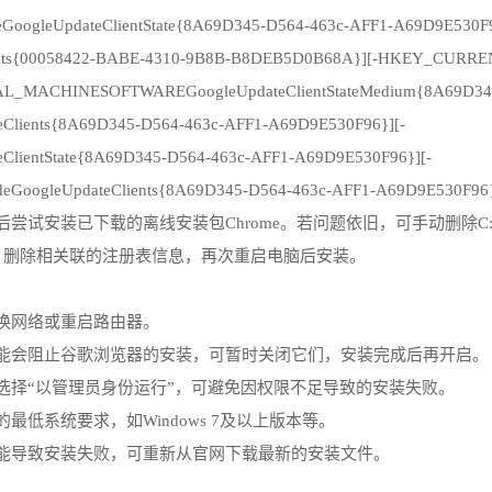
ogleUpdateClientState{8A69D345-D564-463c-AFF1-A69D9E530F9
s{00058422-BABE-4310-9B8B-B8DEB5D0B68A}][-HKEY_CURRENT_U
_MACHINESOFTWAREGoogleUpdateClientStateMedium{8A69D345-
ents{8A69D345-D564-463c-AFF1-A69D9E530F96}][-
ntState{8A69D345-D564-463c-AFF1-A69D9E530F96}][-
gleUpdateClients{8A69D345-D564-463c-AFF1-A69D9E530F96
装已下载的离线安装包Chrome。若问题依旧，可手动删除C:\Progr
e”进行检索，删除相关联的注册表信息，再次重启电脑后安装。
切换网络或重启路由器。
可能会阻止谷歌浏览器的安装，可暂时关闭它们，安装完成后再开启。
选择“以管理员身份运行”，可避免因权限不足导致的安装失败。
最低系统要求，如Windows 7及以上版本等。
可能导致安装失败，可重新从官网下载最新的安装文件。