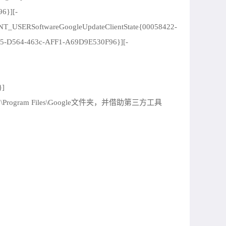
6}][-
SERSoftwareGoogleUpdateClientState{00058422-
D564-463c-AFF1-A69D9E530F96}][-
}]
am Files\Google文件夹，并借助第三方工具