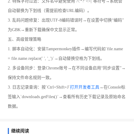
2. 特殊字符过滤：文件名中避免使用`/\:*?"<>|`等符号→系统会
自动替换为下划线（需提前检查URL编码）。
3. 乱码问题修复：出现UTF-8编码错误时→在设置中切换“编码”
为GBK→重新下载确保中文显示正常。
五、高级管理策略
1. 脚本自动化：安装Tampermonkey插件→编写代码如`file.name
= file.name.replace(' ', '_')`→自动替换空格为下划线。
2. 多设备同步：登录Chrome账号→在不同设备启用“同步设置”→
保持文件命名规则一致。
3. 日志记录查询：按`Ctrl+Shift+J`
打开开发者工具
→在Console标
签输入`downloads.getFiles()`→查看所有历史下载记录及原始命名
数据。
继续阅读