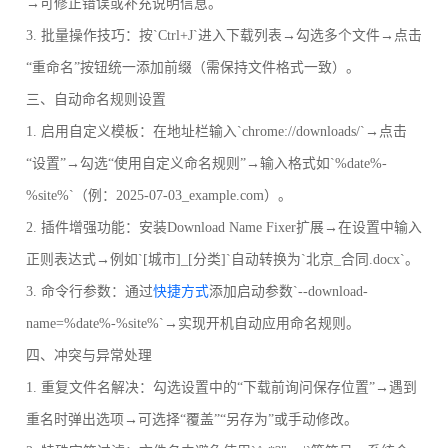
→可修正错误或补充说明信息。
3. 批量操作技巧：按`Ctrl+J`进入下载列表→勾选多个文件→点击
“重命名”按钮统一添加前缀（需保持文件格式一致）。
三、自动命名规则设置
1. 启用自定义模板：在地址栏输入`chrome://downloads/`→点击
“设置”→勾选“使用自定义命名规则”→输入格式如`%date%-
%site%`（例：2025-07-03_example.com）。
2. 插件增强功能：安装Download Name Fixer扩展→在设置中输入
正则表达式→例如`[城市]_[分类]`自动转换为`北京_合同.docx`。
3. 命令行参数：通过
快捷方式
添加启动参数`--download-
name=%date%-%site%`→实现开机自动应用命名规则。
四、冲突与异常处理
1. 重复文件名解决：勾选设置中的“下载前询问保存位置”→遇到
重名时弹出选项→可选择“覆盖”“另存为”或手动修改。