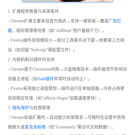
1. 扩展程序数量与来源差异
- Chrome扩展主要来自官方商店→支持一键安装→覆盖
广告拦
截
、密码管理等场景（如“AdBlock”用户量超千万）。
- Firefox插件库规模较小→部分工具需手动下载→依赖第三方网
站（如旧版“NoScript”需配置文件）。
2. 内核机制对插件的支持
- Chrome基于Chromium内核→沙盒隔离技术→插件崩溃不影响浏
览器主进程（如
flash插件
异常时自动终止）。
- Firefox采用独立进程模型→插件运行在单独容器→内存占用更
高但稳定性强（如“uBlock Origin”加载速度更快）。
3.
隐私保护
与权限管理
- Chrome安装扩展时→自动提示权限需求→可随时在设置中禁用
摄像头或
麦克风权限
（如“Grammarly”需访问文档数据）。